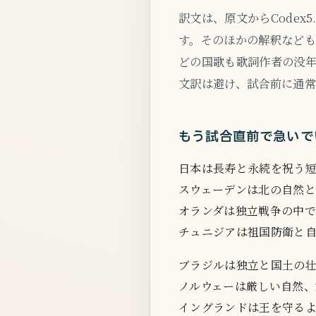
訳文は、原文からCode
す。そのほかの解釈などもC
どの国歌も歌詞作者の没
文訳は避け、試合前に通
もう試合直前で急いで
日本は長寿と永続を祝う
スウェーデンは北の自然と
オランダは独立戦争の中
チュニジアは祖国防衛と
ブラジルは独立と国土の
ノルウェーは厳しい自然、
イングランドは王を守る