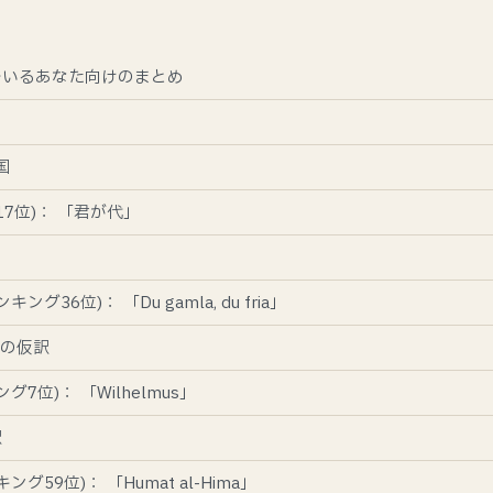
でいるあなた向けのまとめ
由
国
17位)： 「君が代」
ング36位)： 「Du gamla, du fria」
ia」の仮訳
グ7位)： 「Wilhelmus」
訳
ング59位)： 「Humat al-Hima」