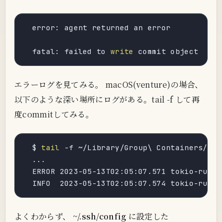
  error: agent returned an error

  fatal: failed to 
write
 commit object
エラーログを見てみる。 macOS(venture)の場合、
以下のような深い場所にログがある。tail -f して再
度commitしてみる。
  $ 
tail
 -f ~/Library/Group\ Containers/2BU
..
.

  ERROR 2023-05-13T02:05:07.571 tokio-runti
  INFO  2023-05-13T02:05:07.574 tokio-runti
よくわからず、
~/.ssh/config
に設定した