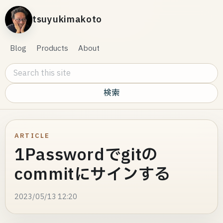
tsuyukimakoto
Blog
Products
About
Search this site
ARTICLE
1Passwordでgitの
commitにサインする
2023/05/13 12:20