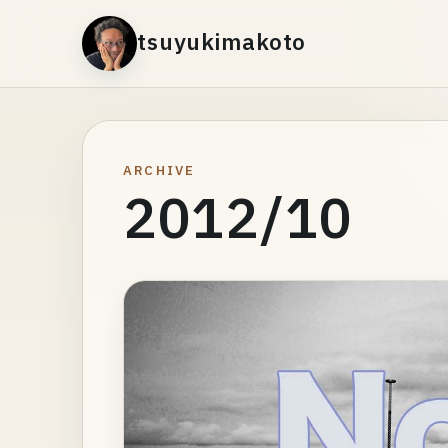
tsuyukimakoto
ARCHIVE
2012/10