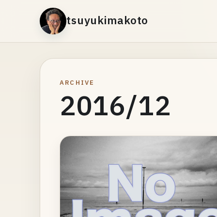
tsuyukimakoto
ARCHIVE
2016/12