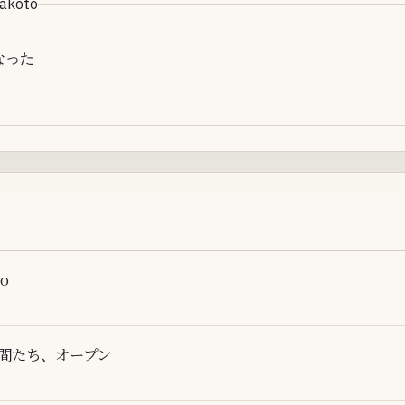
akoto
った

go
仲間たち、オープン