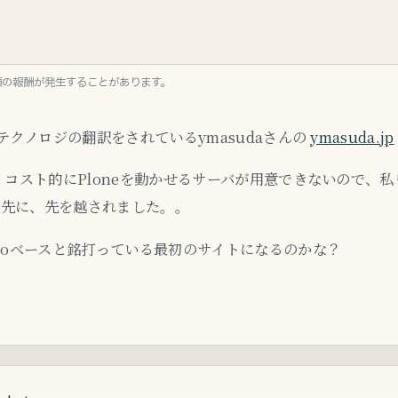
額の報酬が発生することがあります。
なテクノロジの翻訳をされているymasudaさんの
ymasuda.jp
、コスト的にPloneを動かせるサーバが用意できないので、私も
矢先に、先を越されました。。
ngoベースと銘打っている最初のサイトになるのかな？