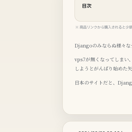
目次
※ 商品リンクから購入されると少
Djangoのみならぬ様々
vps7が無くなってしまい
しようとがんばり始めた
日本のサイトだと、Dja