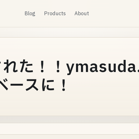
Blog
Products
About
れた！！ymasuda.
oベースに！