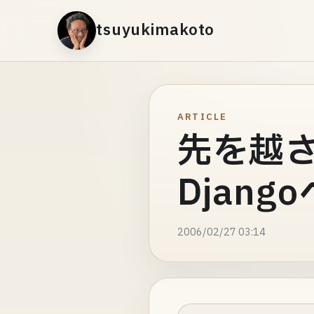
tsuyukimakoto
ARTICLE
先を越さ
Djang
2006/02/27 03:14